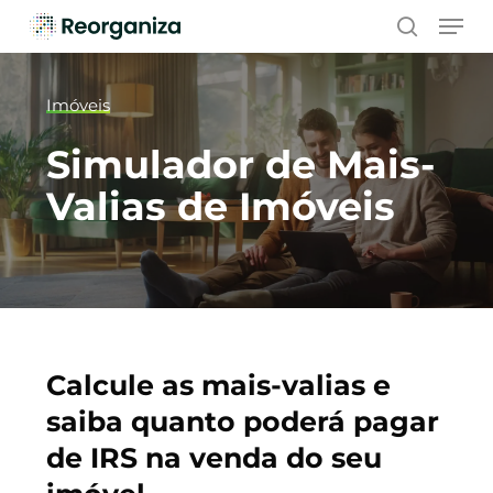
Skip
Men
to
search
main
content
Imóveis
Simulador de Mais-
Valias de Imóveis
Calcule as mais-valias e
saiba quanto poderá pagar
de IRS na venda do seu