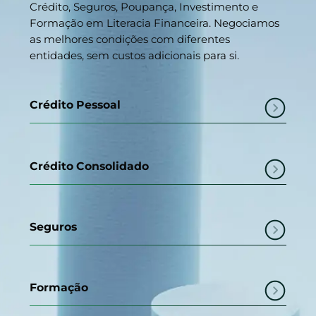
Crédito, Seguros, Poupança, Investimento e
Formação em Literacia Financeira. Negociamos
as melhores condições com diferentes
entidades, sem custos adicionais para si.
Crédito Pessoal
Crédito Consolidado
Seguros
Formação