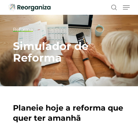
Skip
Men
to
search
main
content
Reforma
Simulador de
Reforma
Planeie hoje a reforma que
quer ter amanhã