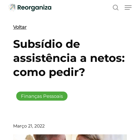
Skip
Men
to
search
main
content
Voltar
Subsídio de
assistência a netos:
como pedir?
Finanças Pessoais
Março 21, 2022