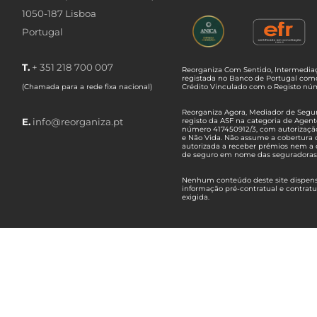
1050-187 Lisboa
Portugal
T.
+ 351 218 700 007
Reorganiza Com Sentido, Intermediaç
registada no Banco de Portugal com
(Chamada para a rede fixa nacional)
Crédito Vinculado com o Registo n
Reorganiza Agora, Mediador de Seguro
E.
info@reorganiza.pt
registo da ASF na categoria de Agent
número 417450912/3, com autorizaçã
e Não Vida. Não assume a cobertura 
autorizada a receber prémios nem a 
de seguro em nome das seguradoras
Nenhum conteúdo deste site dispensa
informação pré-contratual e contrat
exigida.
Empresas do Grupo