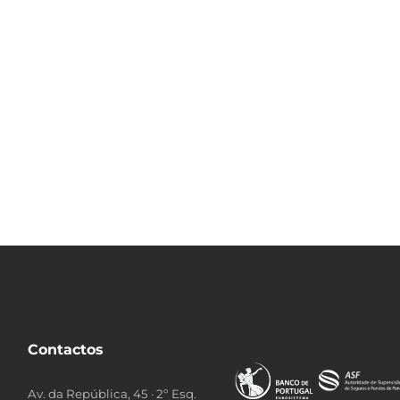
Contactos
Av. da República, 45 · 2º Esq.