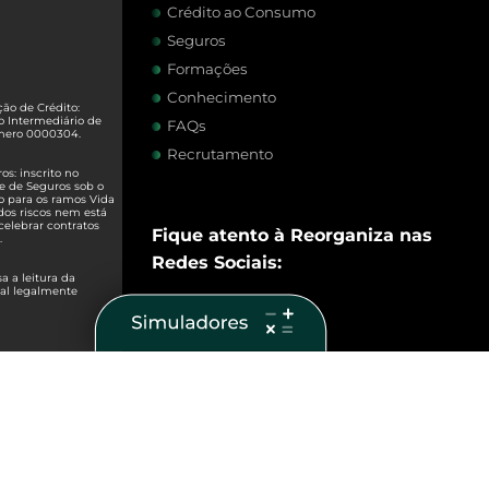
Crédito ao Consumo
Seguros
Formações
Conhecimento
ão de Crédito:
o Intermediário de
FAQs
úmero 0000304.
Recrutamento
s: inscrito no
e de Seguros sob o
o para os ramos Vida
dos riscos nem está
celebrar contratos
Fique atento à Reorganiza nas
.
Redes Sociais:
 a leitura da
ual legalmente