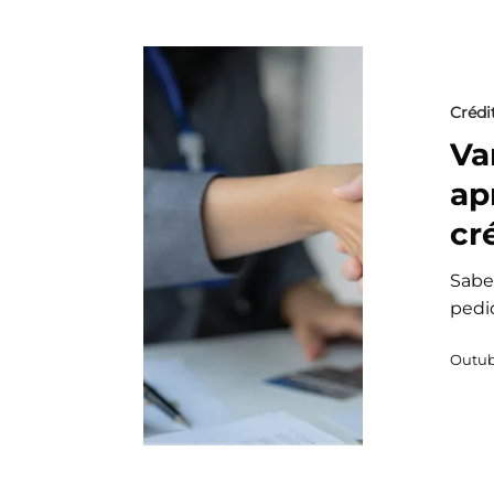
Crédi
Va
ap
cr
Sabe
pedi
Outub