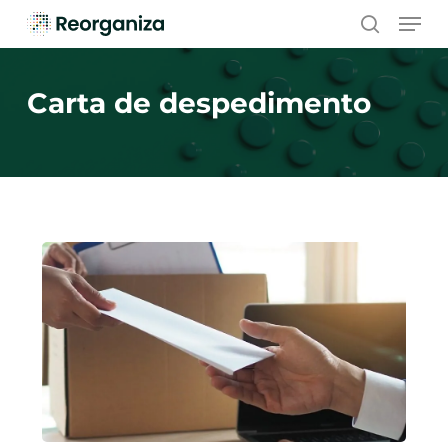
Skip
Men
to
search
main
content
Carta de despedimento