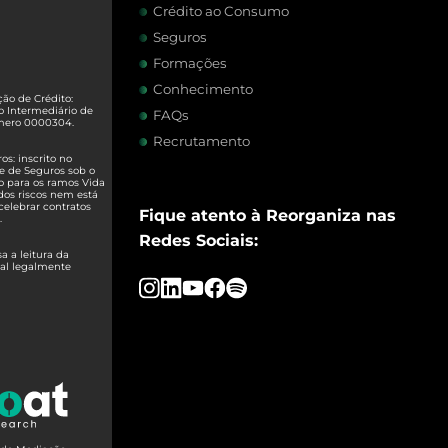
Crédito ao Consumo
Seguros
Formações
Conhecimento
ão de Crédito:
o Intermediário de
FAQs
úmero 0000304.
Recrutamento
s: inscrito no
e de Seguros sob o
o para os ramos Vida
dos riscos nem está
celebrar contratos
Fique atento à Reorganiza nas
.
Redes Sociais:
 a leitura da
ual legalmente