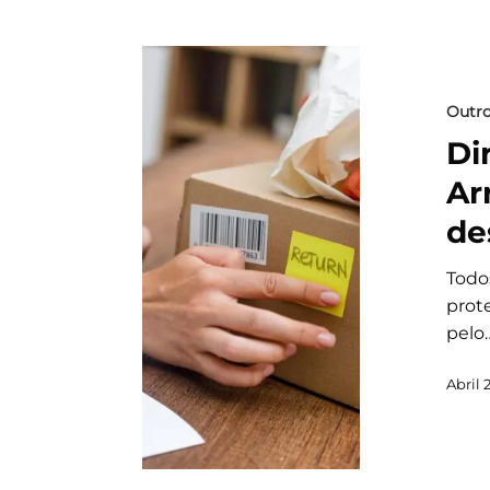
Outr
Di
Ar
de
Todo
prot
pelo
Abril 