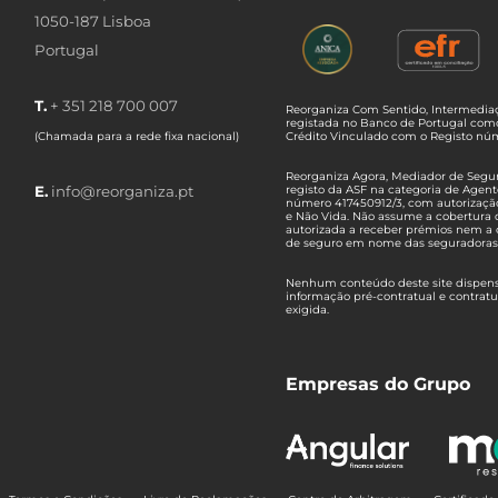
1050-187 Lisboa
Portugal
T.
+ 351 218 700 007
Reorganiza Com Sentido, Intermediaç
registada no Banco de Portugal com
(Chamada para a rede fixa nacional)
Crédito Vinculado com o Registo n
Reorganiza Agora, Mediador de Seguro
E.
info@reorganiza.pt
registo da ASF na categoria de Agent
número 417450912/3, com autorizaçã
e Não Vida. Não assume a cobertura 
autorizada a receber prémios nem a 
de seguro em nome das seguradoras
Nenhum conteúdo deste site dispensa
informação pré-contratual e contrat
exigida.
Empresas do Grupo