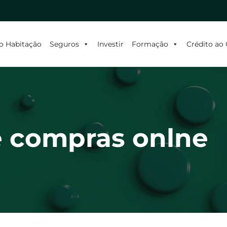
o Habitação
Seguros
Investir
Formação
Crédito a
e compras onlne