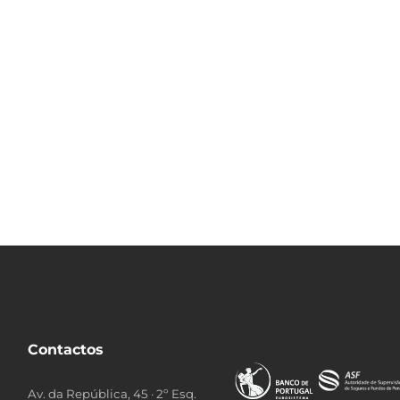
Contactos
Av. da República, 45 · 2º Esq.