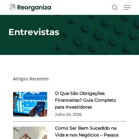
Skip
Men
to
search
main
content
Entrevistas
Artigos Recentes
O Que São Obrigações
Financeiras? Guia Completo
para Investidores
Julho 20, 2026
Como Ser Bem Sucedido na
Vida e nos Negócios – Passos