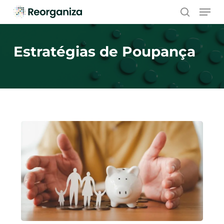
Skip
Men
to
search
main
content
Estratégias de Poupança