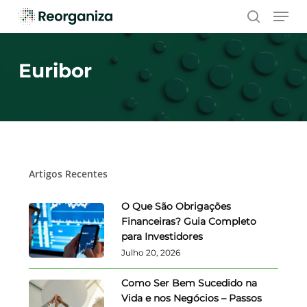
Skip
Men
to
search
main
content
Euribor
Artigos Recentes
O Que São Obrigações
Financeiras? Guia Completo
para Investidores
Julho 20, 2026
Como Ser Bem Sucedido na
Vida e nos Negócios – Passos