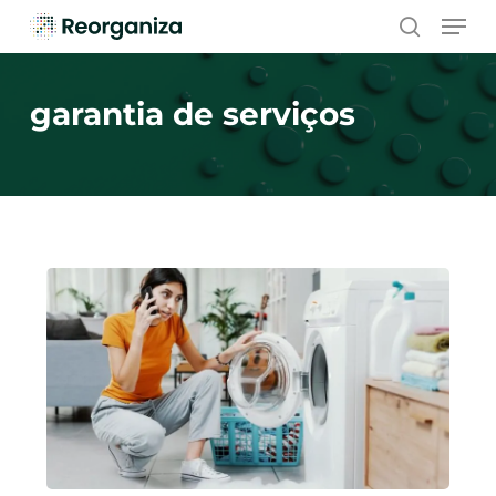
Skip
Men
to
search
main
content
garantia de serviços