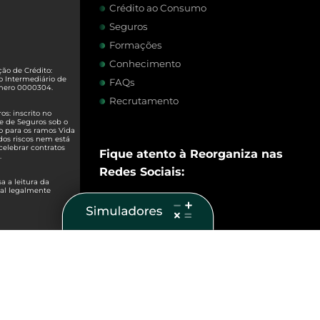
Crédito ao Consumo
Seguros
Formações
Conhecimento
ão de Crédito:
o Intermediário de
FAQs
úmero 0000304.
Recrutamento
s: inscrito no
e de Seguros sob o
o para os ramos Vida
dos riscos nem está
celebrar contratos
Fique atento à Reorganiza nas
.
Redes Sociais:
 a leitura da
ual legalmente