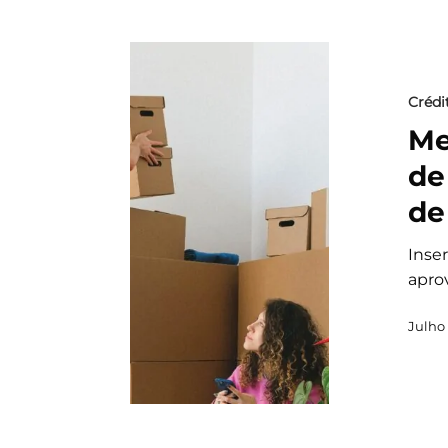
Crédi
Me
de
de
Inse
apro
Julho 