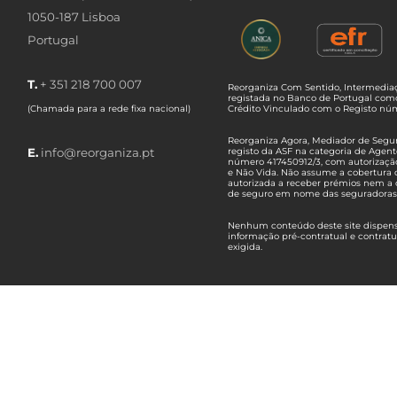
1050-187 Lisboa
Portugal
T.
+ 351 218 700 007
Reorganiza Com Sentido, Intermediaç
registada no Banco de Portugal com
(Chamada para a rede fixa nacional)
Crédito Vinculado com o Registo n
Reorganiza Agora, Mediador de Seguro
E.
info@reorganiza.pt
registo da ASF na categoria de Agent
número 417450912/3, com autorizaçã
e Não Vida. Não assume a cobertura 
autorizada a receber prémios nem a 
de seguro em nome das seguradoras
Nenhum conteúdo deste site dispensa
informação pré-contratual e contrat
exigida.
Empresas do Grupo