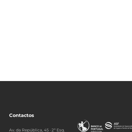
Contactos
Av. da República, 45 · 2º Esq.