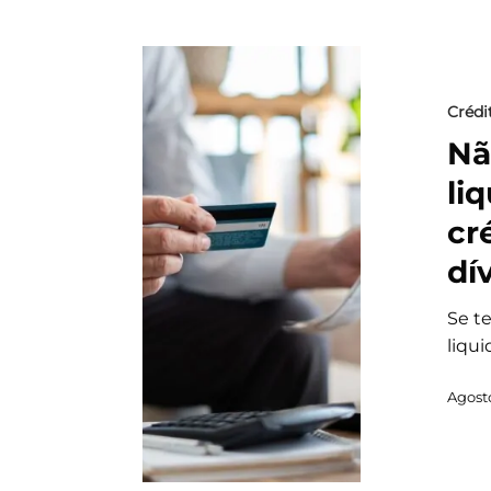
Crédi
Nã
li
cr
dí
Se t
liqui
Agosto