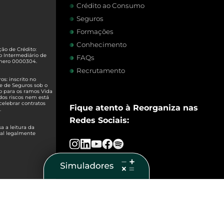
Crédito ao Consumo
Seguros
Formações
Conhecimento
ão de Crédito:
o Intermediário de
FAQs
úmero 0000304.
Recrutamento
s: inscrito no
e de Seguros sob o
o para os ramos Vida
dos riscos nem está
celebrar contratos
Fique atento à Reorganiza nas
.
Redes Sociais:
 a leitura da
ual legalmente