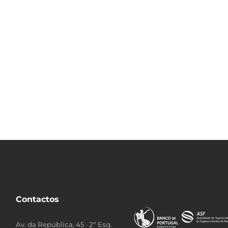
Contactos
Av. da República, 45 · 2º Esq.