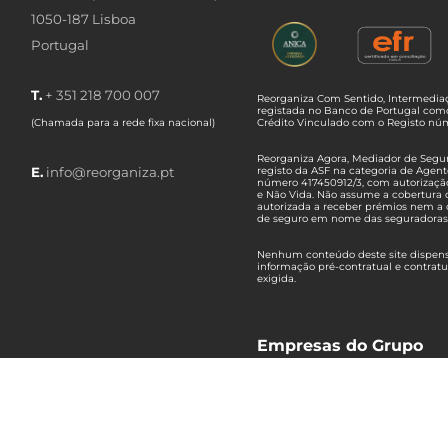
1050-187 Lisboa
Portugal
T.
+ 351 218 700 007
Reorganiza Com Sentido, Intermediaç
registada no Banco de Portugal com
(Chamada para a rede fixa nacional)
Crédito Vinculado com o Registo n
Reorganiza Agora, Mediador de Seguro
E.
info@reorganiza.pt
registo da ASF na categoria de Agent
número 417450912/3, com autorizaçã
e Não Vida. Não assume a cobertura 
autorizada a receber prémios nem a 
de seguro em nome das seguradoras
Nenhum conteúdo deste site dispensa
informação pré-contratual e contrat
exigida.
Empresas do Grupo