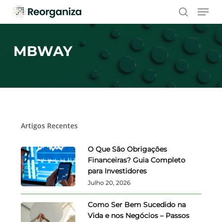
Skip
Men
to
search
main
content
MBWAY
Artigos Recentes
O Que São Obrigações
Financeiras? Guia Completo
para Investidores
Julho 20, 2026
Como Ser Bem Sucedido na
Vida e nos Negócios – Passos