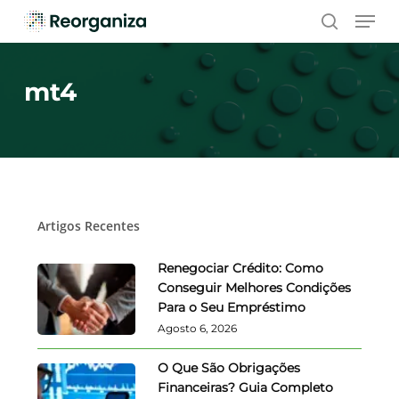
Skip
Men
to
search
main
content
mt4
Artigos Recentes
Renegociar Crédito: Como
Conseguir Melhores Condições
Para o Seu Empréstimo
Agosto 6, 2026
O Que São Obrigações
Financeiras? Guia Completo