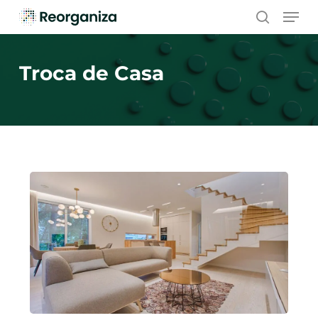
Skip
Men
to
search
main
content
Troca de Casa