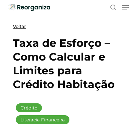
Skip
Men
to
search
main
content
Voltar
Taxa de Esforço –
Como Calcular e
Limites para
Crédito Habitação
Crédito
Literacia Financeira