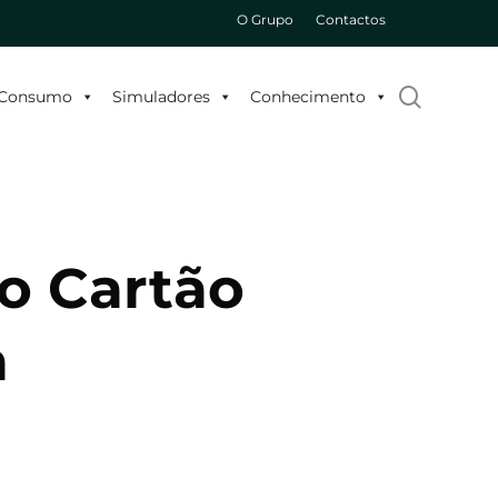
O Grupo
Contactos
search
o Consumo
Simuladores
Conhecimento
 o Cartão
a