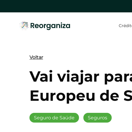
Skip
to
main
content
Crédit
Hit enter to search or ESC to close
Voltar
Vai viajar pa
Europeu de 
Seguro de Saúde
Seguros