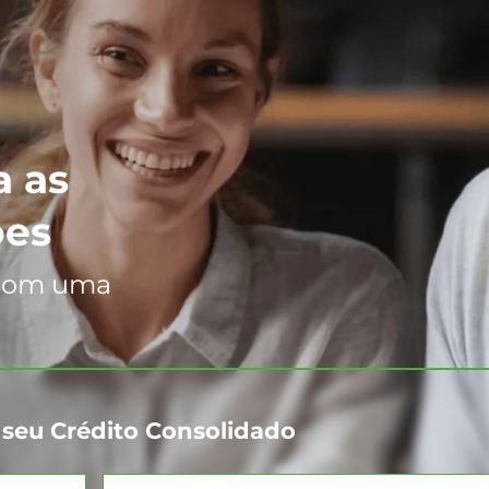
a as
ões
 com uma
 seu Crédito Consolidado