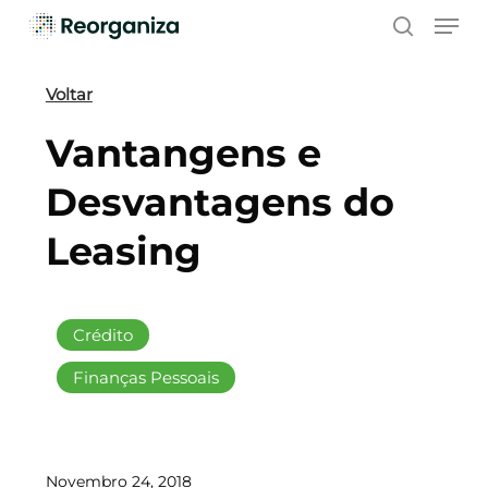
Skip
Men
to
search
main
content
Voltar
Vantangens e
Desvantagens do
Leasing
Crédito
Finanças Pessoais
Novembro 24, 2018