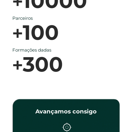
10000
+
Parceiros
100
+
Formações dadas
300
+
Avançamos consigo