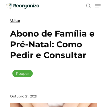
Skip
Men
to
search
main
content
Voltar
Abono de Família e
Pré-Natal: Como
Pedir e Consultar
Poupar
Outubro 21, 2021