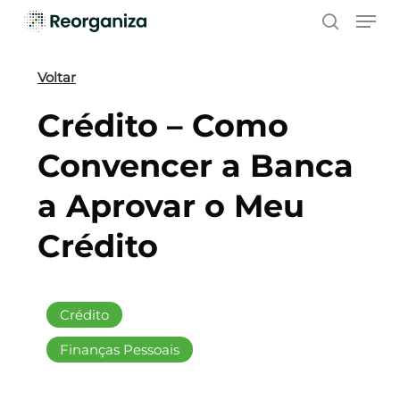
Skip
Men
to
search
main
content
Voltar
Crédito – Como
Convencer a Banca
a Aprovar o Meu
Crédito
Crédito
Finanças Pessoais