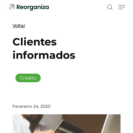
Skip
Men
to
search
main
content
Voltar
Clientes
informados
Crédito
Fevereiro 24, 2020