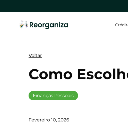
Skip
to
main
content
Crédit
Hit enter to search or ESC to close
Voltar
Como Escolh
Finanças Pessoais
Fevereiro 10, 2026