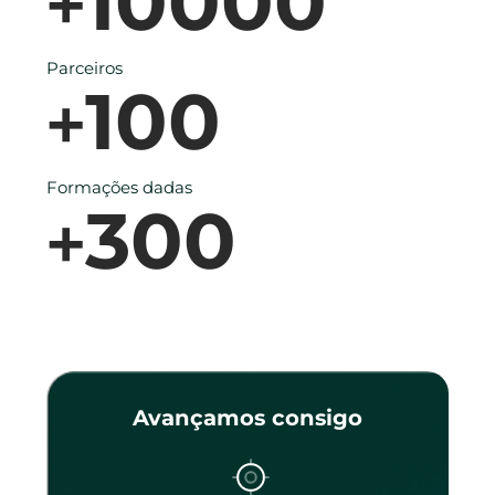
10000
+
Parceiros
100
+
Formações dadas
300
+
Avançamos consigo