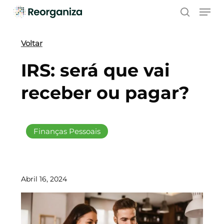
Skip
Men
to
search
main
content
Voltar
IRS: será que vai
receber ou pagar?
Finanças Pessoais
Abril 16, 2024