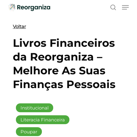
Skip
Men
to
search
main
content
Voltar
Livros Financeiros
da Reorganiza –
Melhore As Suas
Finanças Pessoais
Institucional
Literacia Financeira
Poupar