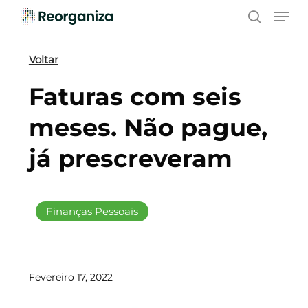
Skip
Men
to
search
main
content
Voltar
Faturas com seis
meses. Não pague,
já prescreveram
Finanças Pessoais
Fevereiro 17, 2022