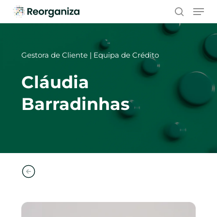
Skip
Men
to
search
main
content
Gestora de Cliente | Equipa de Crédito
Cláudia
Barradinhas