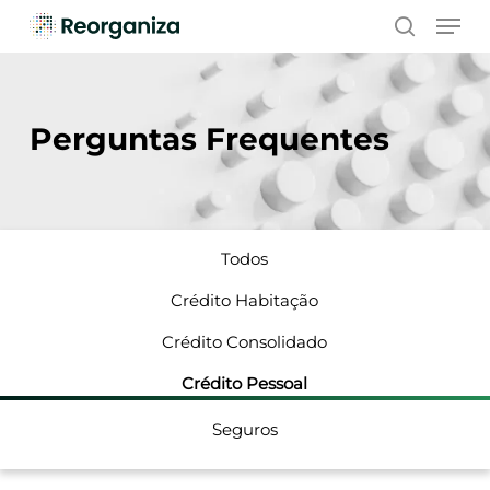
Skip
Men
to
search
main
content
Perguntas Frequentes
Todos
Crédito Habitação
Crédito Consolidado
Crédito Pessoal
Seguros