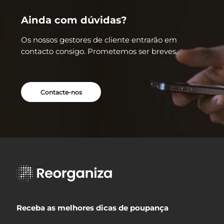
que os créditos dos bancos são todos iguais. As
parceiros.
condições podem variar, sendo que ter o melhor
Ainda com dúvidas?
crédito pessoal pode implicar uma poupança
Os nossos gestores de cliente entrarão em
significativa.
contacto consigo. Prometemos ser breves.
Contacte-nos
Receba as melhores dicas de poupança