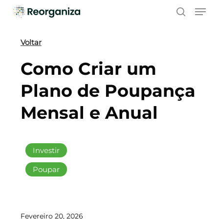
Skip
Men
to
search
main
content
Voltar
Como Criar um
Plano de Poupança
Mensal e Anual
Investir
Poupar
Fevereiro 20, 2026