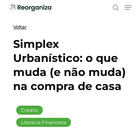
Skip
Men
to
search
main
content
Voltar
Simplex
Urbanístico: o que
muda (e não muda)
na compra de casa
Crédito
Literacia Financeira