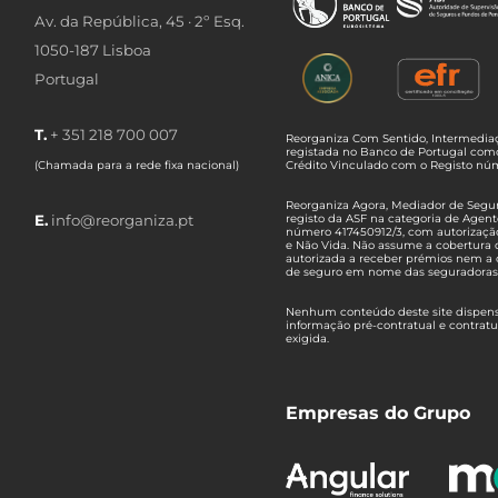
Av. da República, 45 · 2º Esq.
1050-187 Lisboa
Portugal
T.
+ 351 218 700 007
Reorganiza Com Sentido, Intermediaç
registada no Banco de Portugal com
(Chamada para a rede fixa nacional)
Crédito Vinculado com o Registo n
Reorganiza Agora, Mediador de Seguro
E.
info@reorganiza.pt
registo da ASF na categoria de Agent
número 417450912/3, com autorizaçã
e Não Vida. Não assume a cobertura 
autorizada a receber prémios nem a 
de seguro em nome das seguradoras
Nenhum conteúdo deste site dispensa
informação pré-contratual e contrat
exigida.
Empresas do Grupo