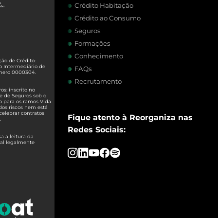
Crédito Habitação
Crédito ao Consumo
Seguros
Formações
Conhecimento
ão de Crédito:
o Intermediário de
FAQs
úmero 0000304.
Recrutamento
s: inscrito no
e de Seguros sob o
o para os ramos Vida
dos riscos nem está
celebrar contratos
Fique atento à Reorganiza nas
.
Redes Sociais:
 a leitura da
ual legalmente