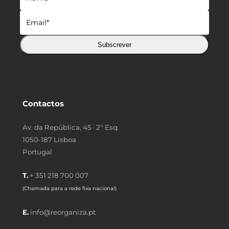
Subscrever
Contactos
Av. da República, 45 · 2º Esq.
1050-187 Lisboa
Portugal
T.
+ 351 218 700 007
(Chamada para a rede fixa nacional)
E.
info@reorganiza.pt