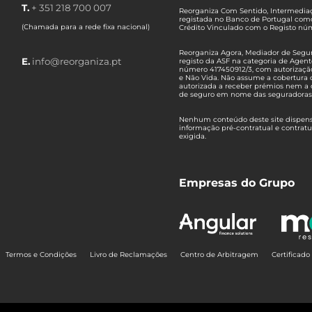
T.
+ 351 218 700 007
Reorganiza Com Sentido, Intermediaç
registada no Banco de Portugal com
(Chamada para a rede fixa nacional)
Crédito Vinculado com o Registo n
Reorganiza Agora, Mediador de Seguro
E.
info@reorganiza.pt
registo da ASF na categoria de Agent
número 417450912/3, com autorizaçã
e Não Vida. Não assume a cobertura 
autorizada a receber prémios nem a 
de seguro em nome das seguradoras
Nenhum conteúdo deste site dispensa
informação pré-contratual e contrat
exigida.
Empresas do Grupo
Termos e Condições
Livro de Reclamações
Centro de Arbitragem
Certificad