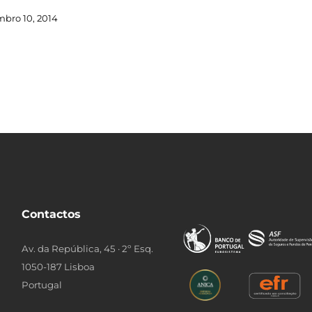
bro 10, 2014
Contactos
Av. da República, 45 · 2º Esq.
1050-187 Lisboa
Portugal