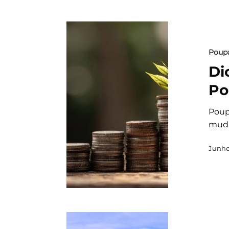
Poup
Di
Po
Poup
muda
Junho