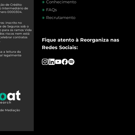
Conhecimento
ão de Crédito:
o Intermediário de
FAQs
úmero 0000304.
Recrutamento
s: inscrito no
e de Seguros sob o
o para os ramos Vida
dos riscos nem está
celebrar contratos
Fique atento à Reorganiza nas
.
Redes Sociais:
 a leitura da
ual legalmente
o de Mediação