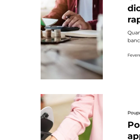
di
ra
Quan
banc
Fevere
Poup
Po
ap