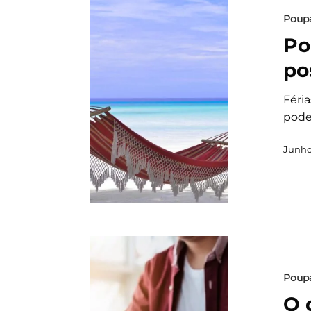
Poup
Po
po
Féria
pode
Junho
Poup
O 