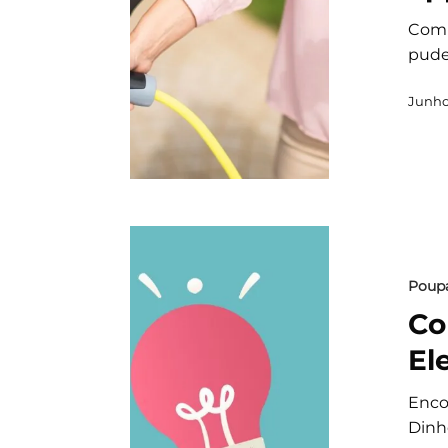
Com 
pude
Junho
Poup
Co
El
Enco
Dinh