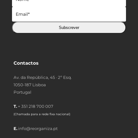
Subscrever
Contactos
Av. da República, 45 · 2º Esq.
1050-187 Lisboa
Portugal
T.
+ 351 218 700 007
(Chamada para a rede fixa nacional)
E.
info@reorganiza.pt