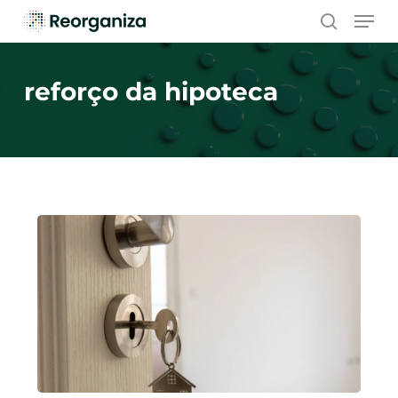
Skip
Men
to
search
main
content
reforço da hipoteca