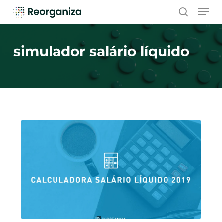
Skip
Men
to
search
main
content
simulador salário líquido