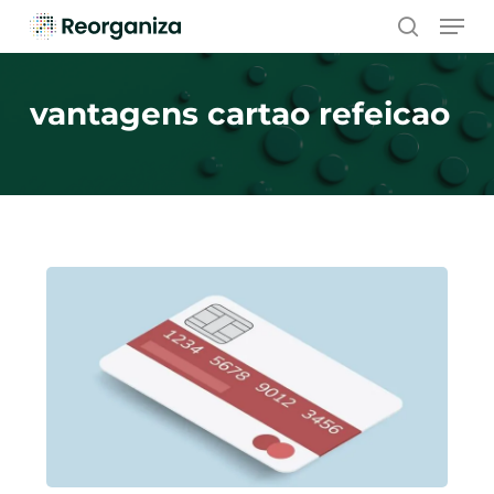
Skip
Men
to
search
main
content
vantagens cartao refeicao