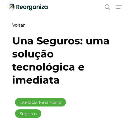
Skip
Men
to
search
main
content
Voltar
Una Seguros: uma
solução
tecnológica e
imediata
Literacia Financeira
Seguros