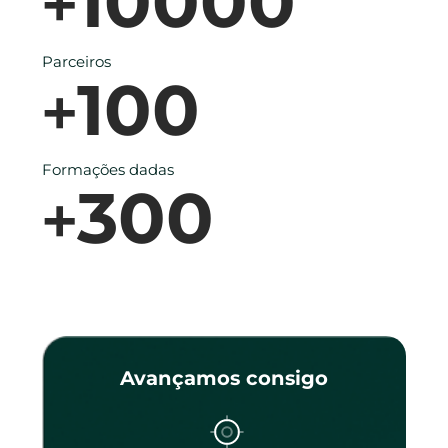
10000
+
Parceiros
100
+
Formações dadas
300
+
Avançamos consigo