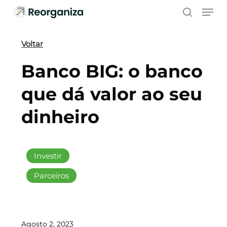
Skip
Men
to
search
main
content
Voltar
Banco BIG: o banco
que dá valor ao seu
dinheiro
Investir
Parceiros
Agosto 2, 2023