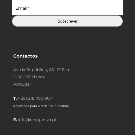
Subscrever
Contactos
Av. da República, 45 · 2º Esq.
1050-187 Lisboa
Portugal
T.
+ 351 218 700 007
(Chamada para a rede fixa nacional)
E.
info@reorganiza.pt