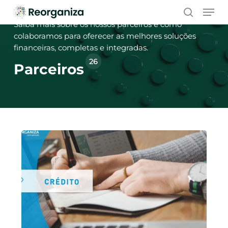
Skip
Men
to
search
Saiba mais sobre os nossos parceiros e como
main
colaboramos para oferecer as melhores soluções
content
financeiras, completas e integradas.
26
Parceiros