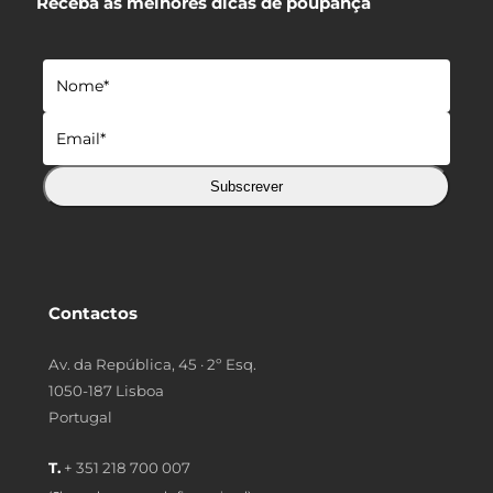
Receba as melhores dicas de poupança
Subscrever
Contactos
Av. da República, 45 · 2º Esq.
1050-187 Lisboa
Portugal
T.
+ 351 218 700 007