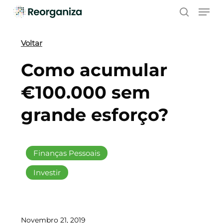
Skip
Men
to
search
main
content
Voltar
Como acumular
€100.000 sem
grande esforço?
Finanças Pessoais
Investir
Novembro 21, 2019