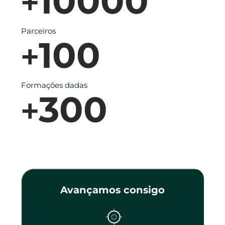
10000
+
Parceiros
100
+
Formações dadas
300
+
Avançamos consigo