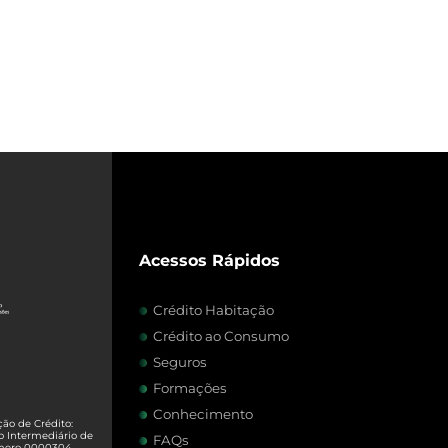
Acessos Rápidos
Crédito Habitação
Crédito ao Consumo
Seguros
Formações
Conhecimento
ão de Crédito:
o Intermediário de
FAQs
úmero 0000304.