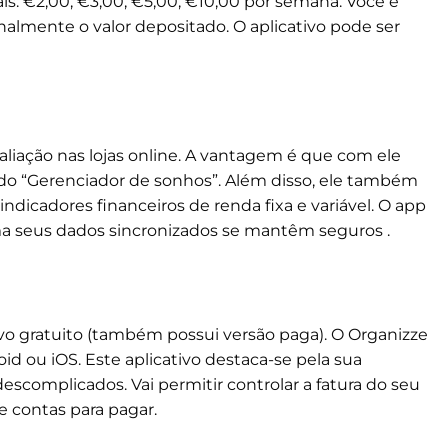
is: €2,00, €3,00, €5,00, €10,00 por semana. Você é
lmente o valor depositado. O aplicativo pode ser
aliação nas lojas online. A vantagem é que com ele
 do “Gerenciador de sonhos”. Além disso, ele também
 indicadores financeiros de renda fixa e variável. O app
a seus dados sincronizados se mantêm seguros .
vo gratuito (também possui versão paga). O Organizze
d ou iOS. Este aplicativo destaca-se pela sua
 descomplicados. Vai permitir controlar a fatura do seu
e contas para pagar.