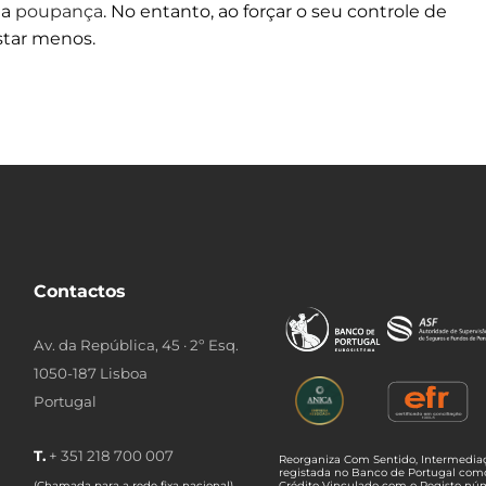
 a
poupança
. No entanto, ao forçar o seu controle de
star menos.
Contactos
Av. da República, 45 · 2º Esq.
1050-187 Lisboa
Portugal
T.
+ 351 218 700 007
Reorganiza Com Sentido, Intermediaç
registada no Banco de Portugal com
(Chamada para a rede fixa nacional)
Crédito Vinculado com o Registo n