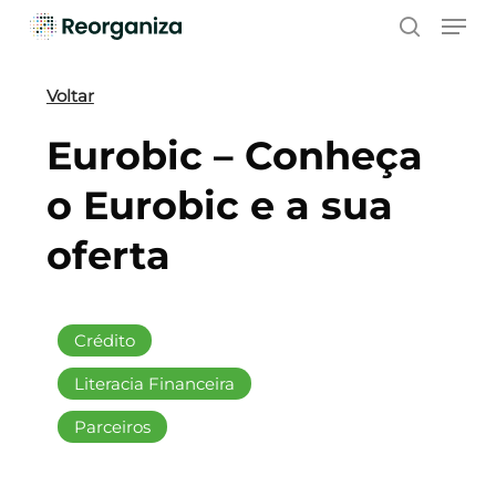
Skip
Men
to
search
main
content
Voltar
Eurobic – Conheça
o Eurobic e a sua
oferta
Crédito
Literacia Financeira
Parceiros