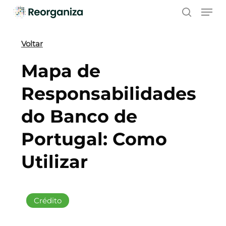
Skip
Men
to
search
main
content
Voltar
Mapa de
Responsabilidades
do Banco de
Portugal: Como
Utilizar
Crédito