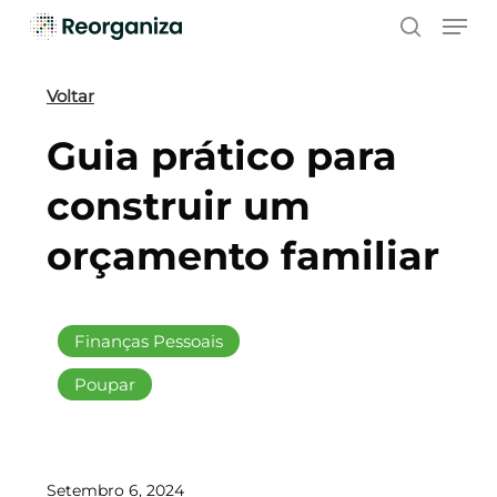
Skip
Men
to
search
main
content
Voltar
Guia prático para
construir um
orçamento familiar
Finanças Pessoais
Poupar
Setembro 6, 2024