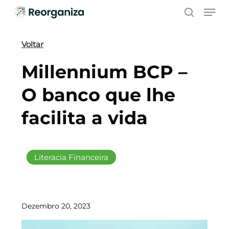
Skip
Men
to
search
main
content
Voltar
Millennium BCP –
O banco que lhe
facilita a vida
Literacia Financeira
Dezembro 20, 2023